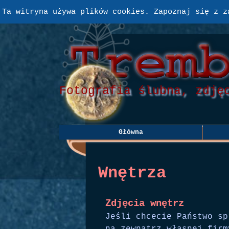
Przejdź do treści
Ta witryna używa plików cookies. Zapoznaj się z z
Fotografia ślubna, zdję
Główna
Wnętrza
Zdjęcia wnętrz
Jeśli chcecie Państwo sp